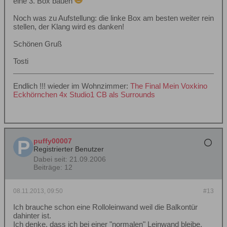
eine 3. Box bauen
Noch was zu Aufstellung: die linke Box am besten weiter rein
stellen, der Klang wird es danken!
Schönen Gruß
Tosti
Endlich !!! wieder im Wohnzimmer:
The Final
Mein Voxkino
Eckhörnchen
4x Studio1 CB als Surrounds
puffy00007
Registrierter Benutzer
Dabei seit:
21.09.2006
Beiträge:
12
08.11.2013, 09:50
#13
Ich brauche schon eine Rolloleinwand weil die Balkontür
dahinter ist.
Ich denke, dass ich bei einer "normalen" Leinwand bleibe,