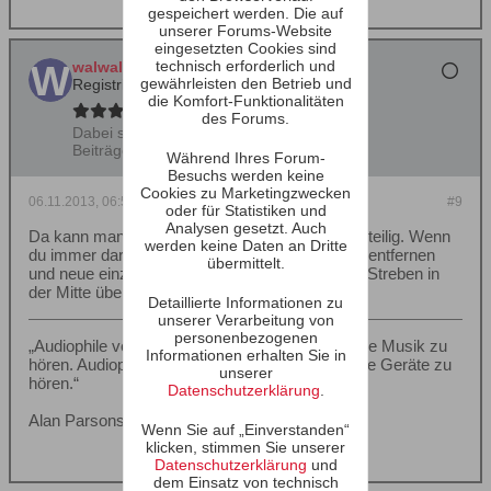
gespeichert werden. Die auf
unserer Forums-Website
eingesetzten Cookies sind
technisch erforderlich und
walwal
gewährleisten den Betrieb und
Registrierter Benutzer
die Komfort-Funktionalitäten
des Forums.
Dabei seit:
07.01.2003
Beiträge:
28884
Während Ihres Forum-
Besuchs werden keine
Cookies zu Marketingzwecken
06.11.2013, 06:53
#9
oder für Statistiken und
Analysen gesetzt. Auch
Da kann man nur raten. Theoretisch ist es nachteilig. Wenn
werden keine Daten an Dritte
du immer daran denkst, ist es sinnvoller, die zu entfernen
übermittelt.
und neue einzuleimen. Kannst 2 etwas kürzere Streben in
der Mitte überlappend einleimen.
Detaillierte Informationen zu
unserer Verarbeitung von
personenbezogenen
„Audiophile verwenden ihre Geräte nicht, um Ihre Musik zu
Informationen erhalten Sie in
hören. Audiophile verwenden Ihre Musik, um ihre Geräte zu
unserer
hören.“
Datenschutzerklärung
.
Alan Parsons
Wenn Sie auf „Einverstanden“
klicken, stimmen Sie unserer
Datenschutzerklärung
und
dem Einsatz von technisch