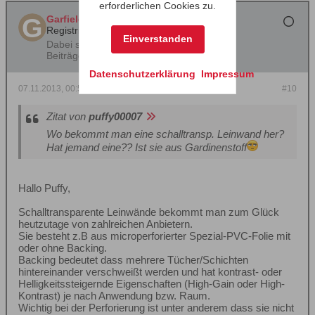
erforderlichen Cookies zu.
Garfield
Registrierter Benutzer
Einverstanden
Dabei seit:
19.06.2013
Beiträge:
80
Datenschutzerklärung
Impressum
07.11.2013, 00:55
#10
Zitat von
puffy00007
Wo bekommt man eine schalltransp. Leinwand her?
Hat jemand eine?? Ist sie aus Gardinenstoff
Hallo Puffy,
Schalltransparente Leinwände bekommt man zum Glück
heutzutage von zahlreichen Anbietern.
Sie besteht z.B aus microperforierter Spezial-PVC-Folie mit
oder ohne Backing.
Backing bedeutet dass mehrere Tücher/Schichten
hintereinander verschweißt werden und hat kontrast- oder
Helligkeitssteigernde Eigenschaften (High-Gain oder High-
Kontrast) je nach Anwendung bzw. Raum.
Wichtig bei der Perforierung ist unter anderem dass sie nicht