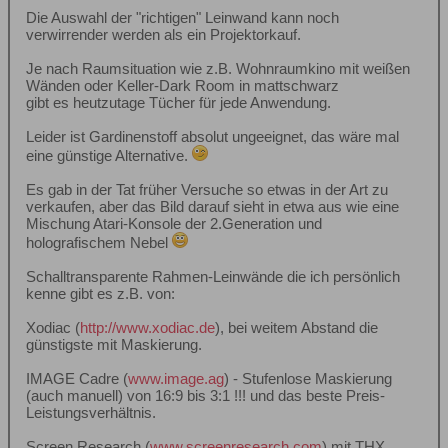
Die Auswahl der "richtigen" Leinwand kann noch
verwirrender werden als ein Projektorkauf.
Je nach Raumsituation wie z.B. Wohnraumkino mit weißen
Wänden oder Keller-Dark Room in mattschwarz
gibt es heutzutage Tücher für jede Anwendung.
Leider ist Gardinenstoff absolut ungeeignet, das wäre mal
eine günstige Alternative.
Es gab in der Tat früher Versuche so etwas in der Art zu
verkaufen, aber das Bild darauf sieht in etwa aus wie eine
Mischung Atari-Konsole der 2.Generation und
holografischem Nebel
Schalltransparente Rahmen-Leinwände die ich persönlich
kenne gibt es z.B. von:
Xodiac (
http://www.xodiac.de
), bei weitem Abstand die
günstigste mit Maskierung.
IMAGE Cadre (
www.image.ag
) - Stufenlose Maskierung
(auch manuell) von 16:9 bis 3:1 !!! und das beste Preis-
Leistungsverhältnis.
Screen Research (
www.screenresearch.com
) mit THX