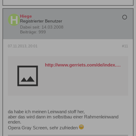
Hiege
Registrierter Benutzer
Dabei seit:
14.03.2008
Beiträge:
999
07.11.2013, 20:01
#11
http://www.gerriets.com/de/index.php
da habe ich meinen Leinwand stoff her,
aber das wird dann im selbstbau einer Rahmenleinwand
enden.
Opera Gray Screen, sehr zufrieden