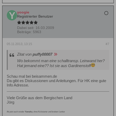
yoogie
Registrierter Benutzer
Dabei seit:
16.03.2009
Beiträge:
5963
05.11.2013, 13:15
#7
Zitat von
puffy00007
Wo bekommt man eine schalltransp. Leinwand her?
Hat jemand eine?? Ist sie aus Gardinenstoff
Schau mal bei beisammen.de
Da gibt es Diskussionen und Anleitungen. Für HK eine gute
Info Adresse.
Viele Grüße aus dem Bergischen Land
Jörg
Ab jetzt auch wieder
Yamaha
, ohne Kickstarter und breitem Lenker