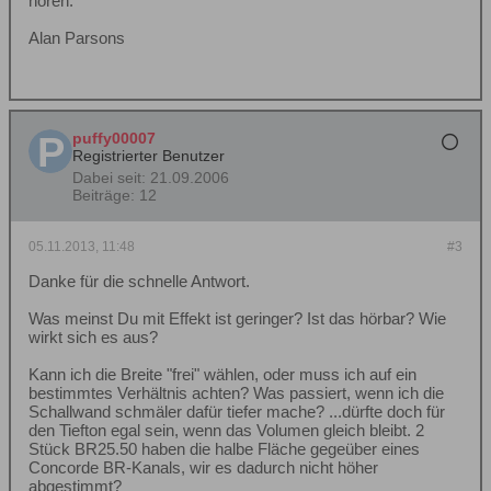
hören.“
Alan Parsons
puffy00007
Registrierter Benutzer
Dabei seit:
21.09.2006
Beiträge:
12
05.11.2013, 11:48
#3
Danke für die schnelle Antwort.
Was meinst Du mit Effekt ist geringer? Ist das hörbar? Wie
wirkt sich es aus?
Kann ich die Breite "frei" wählen, oder muss ich auf ein
bestimmtes Verhältnis achten? Was passiert, wenn ich die
Schallwand schmäler dafür tiefer mache? ...dürfte doch für
den Tiefton egal sein, wenn das Volumen gleich bleibt. 2
Stück BR25.50 haben die halbe Fläche gegeüber eines
Concorde BR-Kanals, wir es dadurch nicht höher
abgestimmt?