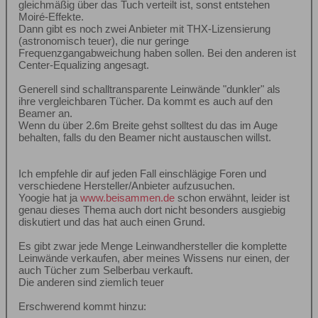
gleichmäßig über das Tuch verteilt ist, sonst entstehen
Moiré-Effekte.
Dann gibt es noch zwei Anbieter mit THX-Lizensierung
(astronomisch teuer), die nur geringe
Frequenzgangabweichung haben sollen. Bei den anderen ist
Center-Equalizing angesagt.
Generell sind schalltransparente Leinwände "dunkler" als
ihre vergleichbaren Tücher. Da kommt es auch auf den
Beamer an.
Wenn du über 2.6m Breite gehst solltest du das im Auge
behalten, falls du den Beamer nicht austauschen willst.
Ich empfehle dir auf jeden Fall einschlägige Foren und
verschiedene Hersteller/Anbieter aufzusuchen.
Yoogie hat ja
www.beisammen.de
schon erwähnt, leider ist
genau dieses Thema auch dort nicht besonders ausgiebig
diskutiert und das hat auch einen Grund.
Es gibt zwar jede Menge Leinwandhersteller die komplette
Leinwände verkaufen, aber meines Wissens nur einen, der
auch Tücher zum Selberbau verkauft.
Die anderen sind ziemlich teuer
Erschwerend kommt hinzu: