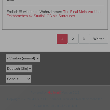
Endlich !!! wieder im Wohnzimmer:
The Final
Mein Voxkino
Eckhörnchen
4x Studio1 CB als Surrounds
1
2
3
Weiter
Powered by
vBulletin®
Version 6.2.2
Copyright © 2026 MH Sub I, LLC dba vBulletin. Alle Rechte vorbehalten.
Die Seite wurde um 03:49 erstellt.