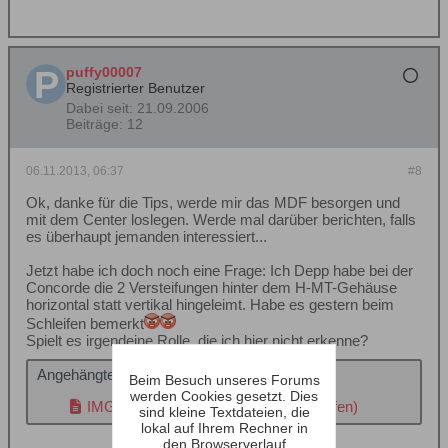
puffy00007
Registrierter Benutzer
Dabei seit:
21.09.2006
Beiträge:
12
06.11.2013, 06:37
#8
Ok, danke für die Tips, werde mir das MDF besorgen und
mit dem Center loslegen. Werde mal darüber berichten, falls
es überhaupt jemanden interessiert...
Jetzt habe ich doch noch eine Frage: Ich Depp habe bei der
Concorde die 2 Versteifungen hinter dem H-MT-Gehäuse
horizontal statt vertikal hingeleimt. Habe es gestern beim
Schleifen bemerkt
Spielt es irgendeine Rolle, die ich hier nicht erkenne?
Angehängte Dateien
Beim Besuch unseres Forums
werden Cookies gesetzt. Dies
IMG_2372.jpg
(42,9 KB, 522x aufgerufen)
sind kleine Textdateien, die
lokal auf Ihrem Rechner in
den Browserverlauf