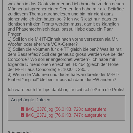
weichen in das Gästezimmer und ich brauche zu den neuen
Männerlautsprecher einen Center! Ich habe mir alle Beiträge
zu diesem Thema durchgelesen und bin mir nicht ganz
sicher wie ich den bauen soll? Ich weiß jetzt nur, dass es
identisch mit den Fronts werden muss, damit es klanglich
und Phasentechnisch dazu passt. Habe dazu ein Paar
Fragen:
1) Soll ich die M-HT-Einheit nach vorne versetzen ala Mr.
Woofer, oder eher wie VOX-Center?
2) Sollen die Volumen für die TT gleich bleiben? Was ist mit
dem Bassreflex? Soll der genauso gross werden wie bei der
Concorde? Wo soll er angeordnet werden? Ich habe mir
folgende Dimensionen errechnet: H: 464 (gleich der Höhe
der M-HT aus Concorde) B: 1000 T: 230...
3) Wenn die Volumen und die Schallwandbreite der M-HT-
Einheit "original" bleiben, muss ich dann die FW ändern?
Ich wäre euch für Tips dankbar, ihr seit schließlich die Profis!
Angehängte Dateien
IMG_2370.jpg
(56,0 KB, 728x aufgerufen)
IMG_2371.jpg
(76,6 KB, 747x aufgerufen)
Stichworte:
-