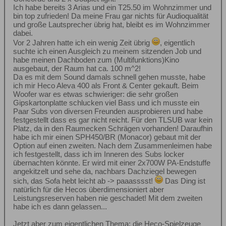
Ich habe bereits 3 Arias und ein T25.50 im Wohnzimmer und
bin top zufrieden! Da meine Frau gar nichts für Audioqualität
und große Lautsprecher übrig hat, bleibt es im Wohnzimmer
dabei.
Vor 2 Jahren hatte ich ein wenig Zeit übrig
, eigentlich
suchte ich einen Ausgleich zu meinem sitzenden Job und
habe meinen Dachboden zum (Multifunktions)Kino
ausgebaut, der Raum hat ca. 100 m^2!
Da es mit dem Sound damals schnell gehen musste, habe
ich mir Heco Aleva 400 als Front & Center gekauft. Beim
Woofer war es etwas schwieriger: die sehr großen
Gipskartonplatte schlucken viel Bass und ich musste ein
Paar Subs von diversen Freunden ausprobieren und habe
festgestellt dass es gar nicht reicht. Für den TLSUB war kein
Platz, da in den Raumecken Schrägen vorhanden! Daraufhin
habe ich mir einen SPH450/BR (Monacor) gebaut mit der
Option auf einen zweiten. Nach dem Zusammenleimen habe
ich festgestellt, dass ich im Inneren des Subs locker
übernachten könnte. Er wird mit einer 2x700W PA-Endstuffe
angekitzelt und sehe da, nachbars Dachziegel bewegen
sich, das Sofa hebt leicht ab -> paaasssst!
Das Ding ist
natürlich für die Hecos überdimensioniert aber
Leistungsreserven haben nie geschadet! Mit dem zweiten
habe ich es dann gelassen...
Jetzt aber zum eigentlichen Thema: die Heco-Spielzeuge