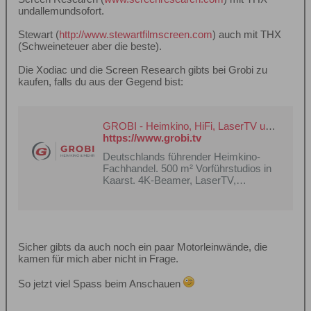
undallemundsofort.
Stewart (
http://www.stewartfilmscreen.com
) auch mit THX
(Schweineteuer aber die beste).
Die Xodiac und die Screen Research gibts bei Grobi zu
kaufen, falls du aus der Gegend bist:
GROBI - Heimkino, HiFi, LaserTV und mehr
https://www.grobi.tv
Deutschlands führender Heimkino-
Fachhandel. 500 m² Vorführstudios in
Kaarst. 4K-Beamer, LaserTV,
Leinwände, HiFi – von Experten
beraten. Jetzt Termin buchen.
Sicher gibts da auch noch ein paar Motorleinwände, die
kamen für mich aber nicht in Frage.
So jetzt viel Spass beim Anschauen