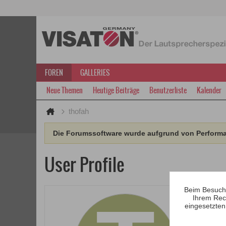
FOREN
GALLERIES
Neue Themen
Heutige Beiträge
Benutzerliste
Kalender
thofah
Die Forumssoftware wurde aufgrund von Performan
User Profile
Beim Besuch 
Ihrem Rec
eingesetzten