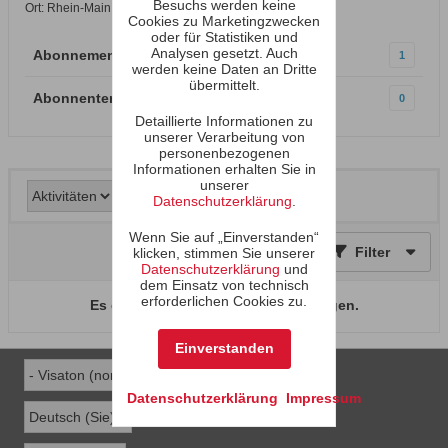
Besuchs werden keine
Ort: Rhein-Main
Cookies zu Marketingzwecken
oder für Statistiken und
Analysen gesetzt. Auch
Abonnements
1
werden keine Daten an Dritte
übermittelt.
Abonnenten
0
Detaillierte Informationen zu
unserer Verarbeitung von
personenbezogenen
Informationen erhalten Sie in
unserer
Datenschutzerklärung
.
Wenn Sie auf „Einverstanden“
Filter
klicken, stimmen Sie unserer
Datenschutzerklärung
und
dem Einsatz von technisch
erforderlichen Cookies zu.
Es gibt keine Aktivitäten zum Anzeigen.
Einverstanden
Datenschutzerklärung
Impressum