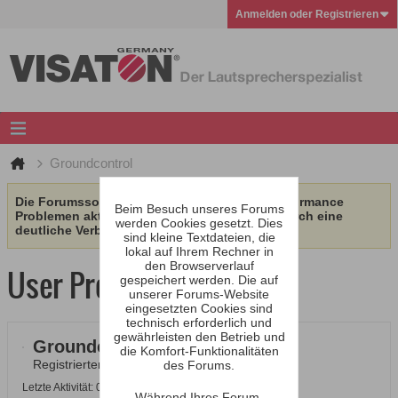
Anmelden oder Registrieren
Groundcontrol
Die Forumssoftware wurde aufgrund von Performance
Beim Besuch unseres Forums
Problemen aktualisiert. Wir erhoffen uns dadurch eine
werden Cookies gesetzt. Dies
deutliche Verbesserung.
sind kleine Textdateien, die
lokal auf Ihrem Rechner in
den Browserverlauf
User Profile
gespeichert werden. Die auf
unserer Forums-Website
eingesetzten Cookies sind
technisch erforderlich und
gewährleisten den Betrieb und
Groundcontrol
die Komfort-Funktionalitäten
Registrierter Benutzer
des Forums.
Letzte Aktivität: 04.05.2017, 16:23
Während Ihres Forum-