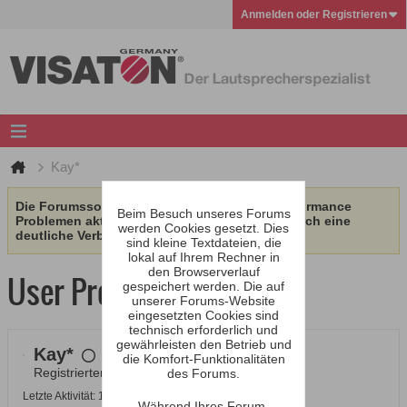
Anmelden oder Registrieren
Kay*
Die Forumssoftware wurde aufgrund von Performance
Beim Besuch unseres Forums
Problemen aktualisiert. Wir erhoffen uns dadurch eine
werden Cookies gesetzt. Dies
deutliche Verbesserung.
sind kleine Textdateien, die
lokal auf Ihrem Rechner in
den Browserverlauf
User Profile
gespeichert werden. Die auf
unserer Forums-Website
eingesetzten Cookies sind
technisch erforderlich und
gewährleisten den Betrieb und
Kay*
die Komfort-Funktionalitäten
Registrierter Benutzer
des Forums.
Letzte Aktivität: 17.01.2026, 02:39
Während Ihres Forum-