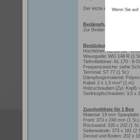
Der letzte Arbeitsgang ist d
Wenn Sie auf 
Bedämpfung
Zur Bedämpfung der Box wer
Bestückungsliste für 1 Bo
Hochtöner: KE 25 SC - 8 Oh
Waveguide: WG 148 R (1 St
Tiefmitteltöner: AL 170 - 8 
Frequenzweiche: siehe Schal
Terminal: ST 77 (1 St.)
Dämpfungsmaterial: Polyeste
Kabel: 2 x 1,5 mm² (1 m)
Holzschrauben (Zyl. Kopf): 
Senkkopfschrauben: 3,5 x 2
Zuschnittliste für 1 Box
Material: 19 mm Spanplatt
Front: 373 x 240 mm (1 St.)
Rückwand: 335 x 202 (1 St.
Seitenwände: 373 x 181 (2 S
Deckel und Boden: 202 x 18