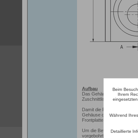
Aufbau
Beim Besuch 
Das Gehäuse besteht aus ge
Ihrem Rec
Zuschnittliste) zugeschnitt
eingesetzten
Damit die Platten nicht unt
Gehäuse dann komplett aufg
Während Ihres
Frontplatte können zum Sch
Um die Befestigung der Fre
Detaillierte 
vorgebohrt werden (nicht d