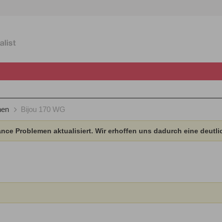
nen
Bijou 170 WG
ce Problemen aktualisiert. Wir erhoffen uns dadurch eine deutli