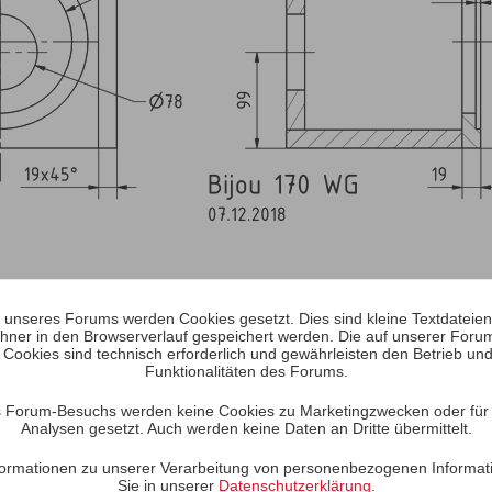
unseres Forums werden Cookies gesetzt. Dies sind kleine Textdateien, 
raden auf Stoß verleimten Brettern, was den Aufbau denkbar einfach
hner in den Browserverlauf gespeichert werden. Die auf unserer Foru
en und gemäß der Zeichnung auf Stoß verleimt. Die Plattenfixierung 
 Cookies sind technisch erforderlich und gewährleisten den Betrieb und
Funktionalitäten des Forums.
ereinander verrutschen, können z.B. eingeschlagene Nagelspitzen als
ebaut ist, werden die Ausschnitte für Lautsprecher und Anschlusster
 Forum-Besuchs werden keine Cookies zu Marketingzwecken oder für S
luss entweder per Oberfräse oder per Tischkreissäge angebracht we
Analysen gesetzt. Auch werden keine Daten an Dritte übermittelt.
quenzweiche auf der Rückwand so einfach wie möglich zu gestalten, 
Informationen zu unserer Verarbeitung von personenbezogenen Informat
urchbohren).
Sie in unserer
Datenschutzerklärung
.