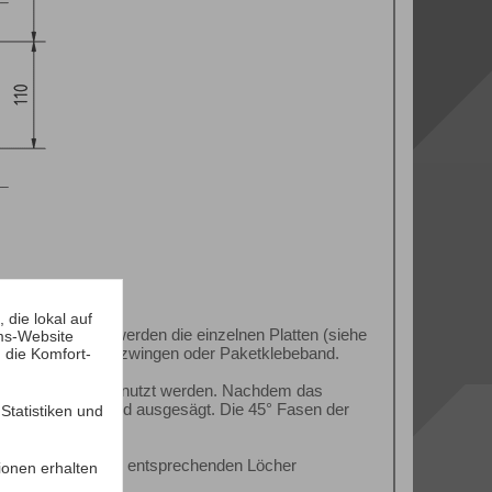
die lokal auf
 macht. Zuerst werden die einzelnen Platten (siehe
ms-Website
gelingt mit Schraubzwingen oder Paketklebeband.
 die Komfort-
 Antirutschhilfe benutzt werden. Nachdem das
minals gefräst und ausgesägt. Die 45° Fasen der
tatistiken und
rden.
sollten vorher die entsprechenden Löcher
ionen erhalten