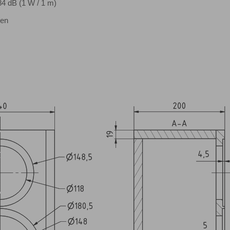
84 dB (1 W / 1 m)
sen