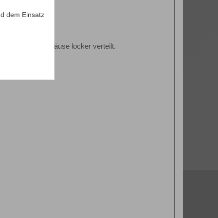
 Bekleben.
d dem Einsatz
pft und im Gehäuse locker verteilt.