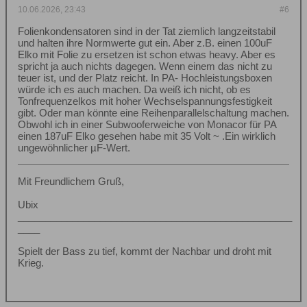
10.06.2026, 23:43
#6
Folienkondensatoren sind in der Tat ziemlich langzeitstabil
und halten ihre Normwerte gut ein. Aber z.B. einen 100uF
Elko mit Folie zu ersetzen ist schon etwas heavy. Aber es
spricht ja auch nichts dagegen. Wenn einem das nicht zu
teuer ist, und der Platz reicht. In PA- Hochleistungsboxen
würde ich es auch machen. Da weiß ich nicht, ob es
Tonfrequenzelkos mit hoher Wechselspannungsfestigkeit
gibt. Oder man könnte eine Reihenparallelschaltung machen.
Obwohl ich in einer Subwooferweiche von Monacor für PA
einen 187uF Elko gesehen habe mit 35 Volt ~ .Ein wirklich
ungewöhnlicher µF-Wert.
Mit Freundlichem Gruß,
Ubix
__________________________________________________
____
Spielt der Bass zu tief, kommt der Nachbar und droht mit
Krieg.