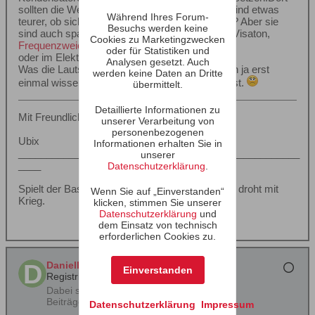
sollten die Werte auch aufgedruckt sein. MKP sind etwas
Während Ihres Forum-
teurer, ob sich das klanglich bemerkbar macht ? Aber sie
Besuchs werden keine
sind auch spannungsfester. Zu bekommen bei Visaton,
Cookies zu Marketingzwecken
Frequenzweichenbauteile | Visaton
oder für Statistiken und
oder im Elektronikversand.
Analysen gesetzt. Auch
Was die Lautsprecher betrifft, dafür müsste man ja erst
werden keine Daten an Dritte
einmal wissen, was das für eine Dreiwegebox ist.
übermittelt.
Detaillierte Informationen zu
Mit Freundlichem Gruß,
unserer Verarbeitung von
personenbezogenen
Ubix
Informationen erhalten Sie in
__________________________________________________
unserer
____
Datenschutzerklärung
.
Spielt der Bass zu tief, kommt der Nachbar und droht mit
Wenn Sie auf „Einverstanden“
Krieg.
klicken, stimmen Sie unserer
Datenschutzerklärung
und
dem Einsatz von technisch
erforderlichen Cookies zu.
DanielK78
Einverstanden
Registrierter Benutzer
Dabei seit:
11.03.2021
Beiträge:
526
Datenschutzerklärung
Impressum